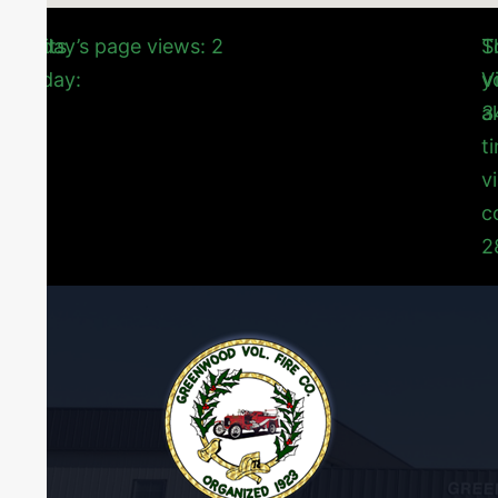
Visits
Today’s page views: 2
T
S
Today:
Vi
y
2
3
al
t
vi
c
2